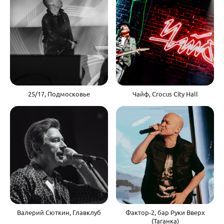
25/17, Подмосковье
Чайф, Crocus City Hall
Валерий Сюткин, Главклуб
Фактор-2, бар Руки Вверх
(Таганка)