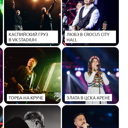
КАСПИЙСКИЙ ГРУЗ
ЛЮБЭ В CROCUS CITY
В VK STADIUM
HALL
ТОРБА-НА-КРУЧЕ
ЗЛАТА В ЦСКА АРЕНЕ