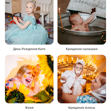
День Рождения Кати
Крещение малышки
Женя
Крещение Алисы